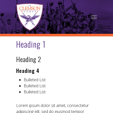
Skip
to
Menu
main
content
Heading 1
Heading 2
Heading 4
Bulleted List
Bulleted List
Bulleted List
Lorem ipsum dolor sit amet, consectetur
adipiscing elit, sed do eiusmod tempor